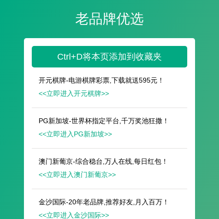
遥想公瑾当年，小乔初嫁了，雄姿英发。
羽扇纶巾，谈笑间，樯橹灰飞烟灭。
故国神游，多情应笑我，早生华发。
人生如梦，一尊还酹江月。